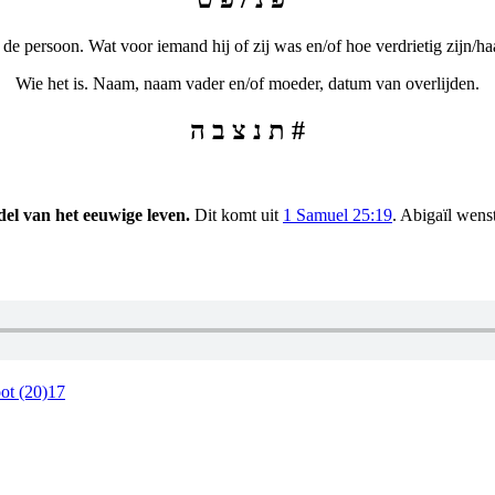
de persoon. Wat voor iemand hij of zij was en/of hoe verdrietig zijn/haa
Wie het is. Naam, naam vader en/of moeder, datum van overlijden.
ת נ צ ב ה #
el van het eeuwige leven.
Dit komt uit
1 Samuel 25:19
.
Abigaïl wenst
ot (20)17