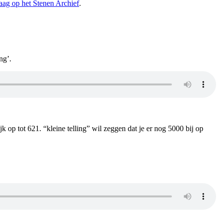
ag op het Stenen Archief
.
ng’.
jk op tot 621. “kleine telling” wil zeggen dat je er nog 5000 bij op