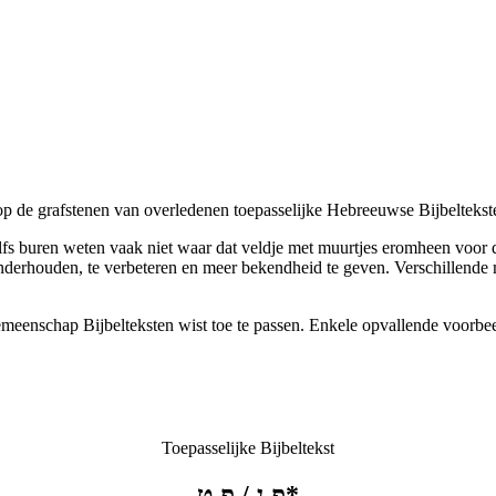
 de grafstenen van overledenen toepasselijke Hebreeuwse Bijbeltekste
 zelfs buren weten vaak niet waar dat veldje met muurtjes eromheen voo
 onderhouden, te verbeteren en meer bekendheid te geven. Verschillend
.
emeenschap Bijbelteksten wist toe te passen. Enkele opvallende voorbeeld
Toepasselijke Bijbeltekst
/
פ נ
פ ט*