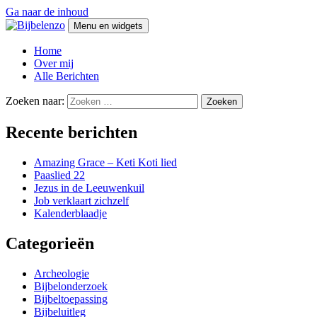
Ga naar de inhoud
Menu en widgets
Bijbelenzo
Over de Bijbel en zo
Home
Over mij
Alle Berichten
Zoeken naar:
Recente berichten
Amazing Grace – Keti Koti lied
Paaslied 22
Jezus in de Leeuwenkuil
Job verklaart zichzelf
Kalenderblaadje
Categorieën
Archeologie
Bijbelonderzoek
Bijbeltoepassing
Bijbeluitleg