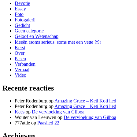
Devotie
Essay
Foto
Fotogalerij
Gedicht
Geen categorie
Geloof en Wetenschap
Ideeën (soms serieus, soms met een vette 😉)
Kerst
Over
Pasen
Verbanden
Verhaal
Video
Recente reacties
Peter Rodenburg
op
Amazing Grace – Keti Koti lied
Peter Rodenburg
op
Amazing Grace – Keti Koti lied
Kees
op
De vervloeking van Gilboa
Wouter van Leeuwen
op
De vervloeking van Gilboa
777attie
op
Paaslied 22
Archieven