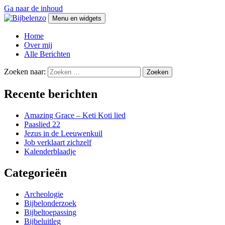
Ga naar de inhoud
Menu en widgets
Bijbelenzo
Over de Bijbel en zo
Home
Over mij
Alle Berichten
Zoeken naar:
Recente berichten
Amazing Grace – Keti Koti lied
Paaslied 22
Jezus in de Leeuwenkuil
Job verklaart zichzelf
Kalenderblaadje
Categorieën
Archeologie
Bijbelonderzoek
Bijbeltoepassing
Bijbeluitleg