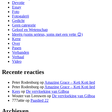
Devotie
Essay
Foto
Fotogalerij
Gedicht
Geen categorie
Geloof en Wetenschap
Ideeën (soms serieus, soms met een vette 😉)
Kerst
Over
Pasen
Verbanden
Verhaal
Video
Recente reacties
Peter Rodenburg
op
Amazing Grace – Keti Koti lied
Peter Rodenburg
op
Amazing Grace – Keti Koti lied
Kees
op
De vervloeking van Gilboa
Wouter van Leeuwen
op
De vervloeking van Gilboa
777attie
op
Paaslied 22
Archieven